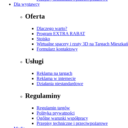
Dla wystawcy
Oferta
Dlaczego warto?
Program EXTRA RABAT
Stoisko
Wirtualne spacery i rzuty 3D na Targach Mieszk
Formularz kontaktowy
Usługi
Reklama na targach
Reklama w internecie
Działania niestandardowe
Regulaminy
Regulamin targów
Polityka prywatności
Ogólne warunki współpracy
Przepisy techniczne i przeciwpożarowe