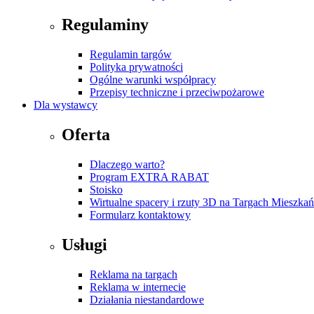
Regulaminy
Regulamin targów
Polityka prywatności
Ogólne warunki współpracy
Przepisy techniczne i przeciwpożarowe
Dla wystawcy
Oferta
Dlaczego warto?
Program EXTRA RABAT
Stoisko
Wirtualne spacery i rzuty 3D na Targach Mieszk
Formularz kontaktowy
Usługi
Reklama na targach
Reklama w internecie
Działania niestandardowe