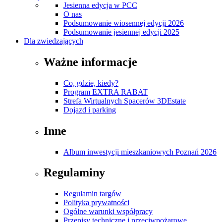
Jesienna edycja w PCC
O nas
Podsumowanie wiosennej edycji 2026
Podsumowanie jesiennej edycji 2025
Dla zwiedzających
Ważne informacje
Co, gdzie, kiedy?
Program EXTRA RABAT
Strefa Wirtualnych Spacerów 3DEstate
Dojazd i parking
Inne
Album inwestycji mieszkaniowych Poznań 2026
Regulaminy
Regulamin targów
Polityka prywatności
Ogólne warunki współpracy
Przepisy techniczne i przeciwpożarowe