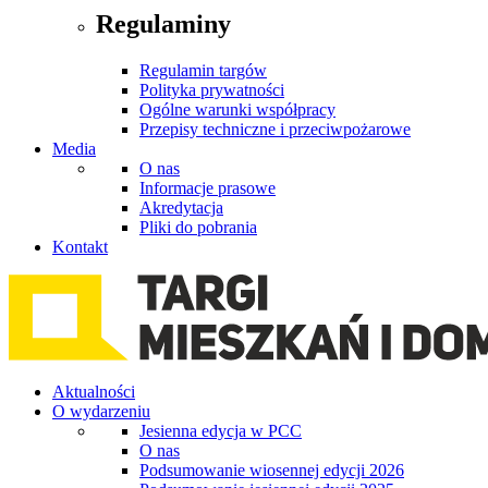
Regulaminy
Regulamin targów
Polityka prywatności
Ogólne warunki współpracy
Przepisy techniczne i przeciwpożarowe
Media
O nas
Informacje prasowe
Akredytacja
Pliki do pobrania
Kontakt
Aktualności
O wydarzeniu
Jesienna edycja w PCC
O nas
Podsumowanie wiosennej edycji 2026