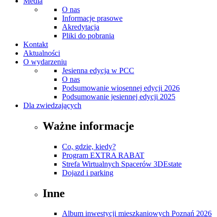
Media
O nas
Informacje prasowe
Akredytacja
Pliki do pobrania
Kontakt
Aktualności
O wydarzeniu
Jesienna edycja w PCC
O nas
Podsumowanie wiosennej edycji 2026
Podsumowanie jesiennej edycji 2025
Dla zwiedzających
Ważne informacje
Co, gdzie, kiedy?
Program EXTRA RABAT
Strefa Wirtualnych Spacerów 3DEstate
Dojazd i parking
Inne
Album inwestycji mieszkaniowych Poznań 2026