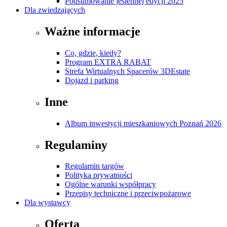
Podsumowanie jesiennej edycji 2025
Dla zwiedzających
Ważne informacje
Co, gdzie, kiedy?
Program EXTRA RABAT
Strefa Wirtualnych Spacerów 3DEstate
Dojazd i parking
Inne
Album inwestycji mieszkaniowych Poznań 2026
Regulaminy
Regulamin targów
Polityka prywatności
Ogólne warunki współpracy
Przepisy techniczne i przeciwpożarowe
Dla wystawcy
Oferta