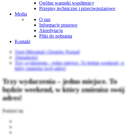
Ogólne warunki współpracy
Przepisy techniczne i przeciwpożarowe
Media
O nas
Informacje prasowe
Akredytacja
Pliki do pobrania
Kontakt
Targi Mieszkań i Domów Poznań
Aktualności
Trzy wydarzenia – jedno miejsce. To będzie weekend, w
który zmienisz swój adres!
Trzy wydarzenia – jedno miejsce. To
będzie weekend, w który zmienisz swój
adres!
Podziel się