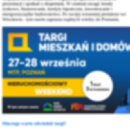
prezentacji i spotkań z ekspertami. W centrum uwagi: trendy
rynkowe, finansowanie, kredyty hipoteczne, inwestowanie i
energooszczędne budownictwo. Po swojej wiosennej premierze we
Wrocławiu - tym razem zaprasza rządnych wiedzy do Poznania.
Dlaczego warto odwiedzić targi?