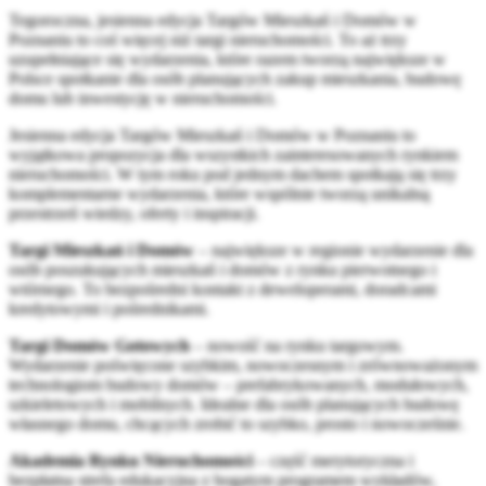
Tegoroczna, jesienna edycja Targów Mieszkań i Domów w
Poznaniu to coś więcej niż targi nieruchomości. To aż trzy
uzupełniające się wydarzenia, które razem tworzą największe w
Polsce spotkanie dla osób planujących zakup mieszkania, budowę
domu lub inwestycję w nieruchomości.
Jesienna edycja Targów Mieszkań i Domów w Poznaniu to
wyjątkowa propozycja dla wszystkich zainteresowanych rynkiem
nieruchomości. W tym roku pod jednym dachem spotkają się trzy
komplementarne wydarzenia, które wspólnie tworzą unikalną
przestrzeń wiedzy, oferty i inspiracji.
Targi Mieszkań i Domów
– największe w regionie wydarzenie dla
osób poszukujących mieszkań i domów z rynku pierwotnego i
wtórnego. To bezpośredni kontakt z deweloperami, doradcami
kredytowymi i pośrednikami.
Targi Domów Gotowych
– nowość na rynku targowym.
Wydarzenie poświęcone szybkim, nowoczesnym i zrównoważonym
technologiom budowy domów – prefabrykowanych, modułowych,
szkieletowych i mobilnych. Idealne dla osób planujących budowę
własnego domu, chcących zrobić to szybko, prosto i nowocześnie.
Akademia Rynku Nieruchomości
– część merytoryczna i
bezpłatna strefa edukacyjna z bogatym programem wykładów,