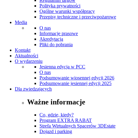
Regulamin targów
Polityka prywatności
Ogólne warunki współpracy
Przepisy techniczne i przeciwpożarowe
Media
O nas
Informacje prasowe
Akredytacja
Pliki do pobrania
Kontakt
Aktualności
O wydarzeniu
Jesienna edycja w PCC
O nas
Podsumowanie wiosennej edycji 2026
Podsumowanie jesiennej edycji 2025
Dla zwiedzających
Ważne informacje
Co, gdzie, kiedy?
Program EXTRA RABAT
Strefa Wirtualnych Spacerów 3DEstate
Dojazd i parking