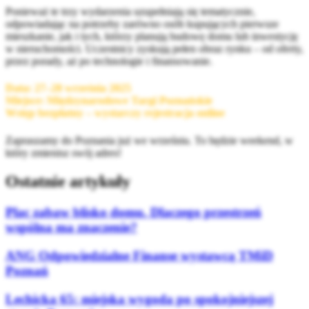
Ponieważ te trzy wydarzenia uzupełniają się tematycznie,
odpowiadając na potrzeby zarówno osób kupujących pierwsze
mieszkanie, jak i tych, którzy planują budowę domu lub inwestycję
w nieruchomości. Uczestnicy zyskują pełen obraz rynku – od oferty,
przez porady, aż po technologie i finansowanie.
Data: 27–28 września 2025
Miejsce: Międzynarodowe Targi Poznańskie
Wstęp bezpłatny – wystarczy rejestracja online
Zapraszamy do Poznania już we wrześniu. To będzie weekend, w
który zmienisz swój adres!
Ostatnie artykuły
Plac zabaw blisko domu. Dlaczego przestrzeń
wspólna ma znaczenie?
ANG Odpowiedzialne Finanse wystawcą TMiD
Poznań
Lechicka 65: miejska wygoda po spokojniejszej