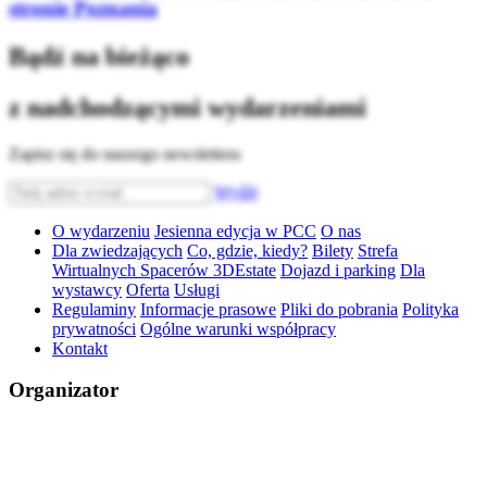
stronie Poznania
Bądź na bieżąco
z nadchodzącymi wydarzeniami
Zapisz się do naszego newslettera
Wyślij
O wydarzeniu
Jesienna edycja w PCC
O nas
Dla zwiedzających
Co, gdzie, kiedy?
Bilety
Strefa
Wirtualnych Spacerów 3DEstate
Dojazd i parking
Dla
wystawcy
Oferta
Usługi
Regulaminy
Informacje prasowe
Pliki do pobrania
Polityka
prywatności
Ogólne warunki współpracy
Kontakt
Organizator