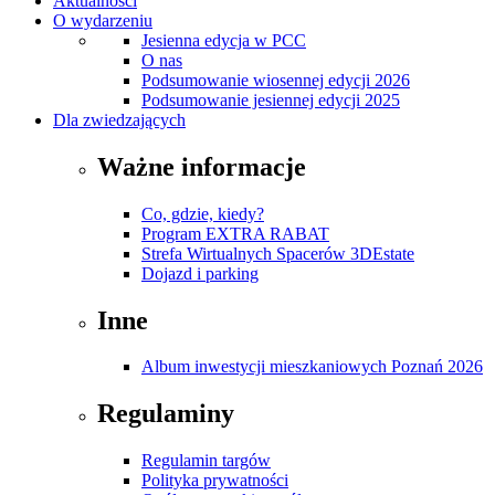
Aktualności
O wydarzeniu
Jesienna edycja w PCC
O nas
Podsumowanie wiosennej edycji 2026
Podsumowanie jesiennej edycji 2025
Dla zwiedzających
Ważne informacje
Co, gdzie, kiedy?
Program EXTRA RABAT
Strefa Wirtualnych Spacerów 3DEstate
Dojazd i parking
Inne
Album inwestycji mieszkaniowych Poznań 2026
Regulaminy
Regulamin targów
Polityka prywatności