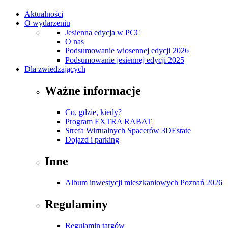
Aktualności
O wydarzeniu
Jesienna edycja w PCC
O nas
Podsumowanie wiosennej edycji 2026
Podsumowanie jesiennej edycji 2025
Dla zwiedzających
Ważne informacje
Co, gdzie, kiedy?
Program EXTRA RABAT
Strefa Wirtualnych Spacerów 3DEstate
Dojazd i parking
Inne
Album inwestycji mieszkaniowych Poznań 2026
Regulaminy
Regulamin targów