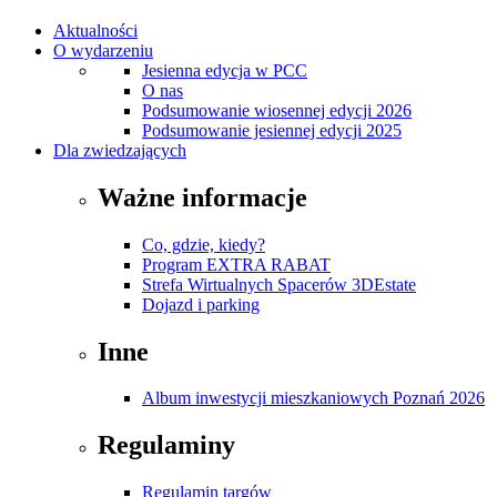
Aktualności
O wydarzeniu
Jesienna edycja w PCC
O nas
Podsumowanie wiosennej edycji 2026
Podsumowanie jesiennej edycji 2025
Dla zwiedzających
Ważne informacje
Co, gdzie, kiedy?
Program EXTRA RABAT
Strefa Wirtualnych Spacerów 3DEstate
Dojazd i parking
Inne
Album inwestycji mieszkaniowych Poznań 2026
Regulaminy
Regulamin targów