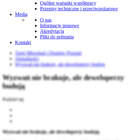
Ogólne warunki współpracy
Przepisy techniczne i przeciwpożarowe
Media
O nas
Informacje prasowe
Akredytacja
Pliki do pobrania
Kontakt
Targi Mieszkań i Domów Poznań
Aktualności
Wyzwań nie brakuje, ale deweloperzy budują
Wyzwań nie brakuje, ale deweloperzy
budują
Podziel się
Wyzwań nie brakuje, ale deweloperzy budują