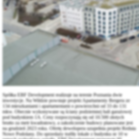
Spółka EBF Development realizuje na terenie Poznania dwie
inwestycje. Na Wildzie powstaje projekt Apartamenty Bergera ze
134 mieszkaniami i apartamentami o powierzchni od 33 do 131
mkw. Obecnie wykonywane są ściany podziemnej hali garażowej
pod budynkiem 1A. Ceny rozpoczynają się od 10.500 złotych
brutto za metr kwadratowy, a zakończenie budowy planowane jest
na grudzień 2023 roku. Ofertę dewelopera uzupełnia projekt Reduta
Nowe Podolany. Do sprzedaży trafiły lokale z budynku nr 10 w