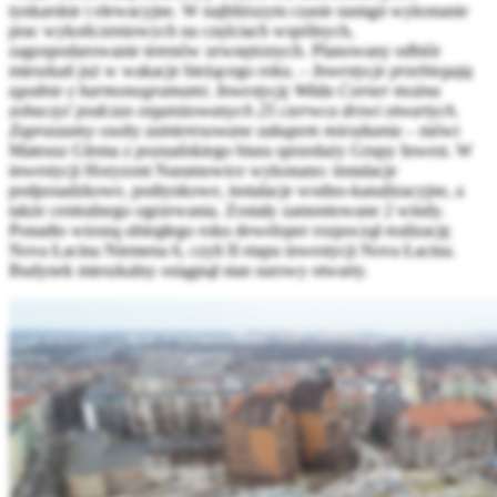
tynkarskie i elewacyjne. W najbliższym czasie nastąpi wykonanie
prac wykończeniowych na częściach wspólnych,
zagospodarowanie terenów zewnętrznych. Planowany odbiór
mieszkań już w wakacje bieżącego roku. –
Inwestycje przebiegają
zgodnie z harmonogramami. Inwestycję Wilda Corner można
zobaczyć podczas organizowanych 25 czerwca drzwi otwartych.
Zapraszamy osoby zainteresowane zakupem mieszkania
– mówi
Mateusz Glema z poznańskiego biura sprzedaży Grupy Inwest. W
inwestycji Horyzont Naramowice wykonano: instalacje
podposadzkowe, podtynkowe, instalacje wodno-kanalizacyjne, a
także centralnego ogrzewania. Zostały zamontowane 2 windy.
Ponadto wiosną ubiegłego roku deweloper rozpoczął realizację
Nova Łacina Niemena 6, czyli II etapu inwestycji Nova Łacina.
Budynek mieszkalny osiągnął stan surowy otwarty.