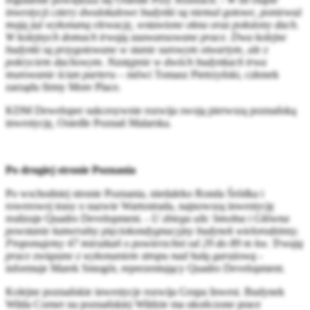
inwestycji cztery dwulokalowe budynki są niemal gotowe, ponieważ
mają już wykonaną elewację, wstawione okna oraz położony dach.
W kolejnych domach trwają zaawansowane prace. Dwa kolejne
budynki są przygotowane w stanie surowym otwartym, ale z
pokryciem dachowym. Następnie w dwóch budynkach trwa
murowanie ścian parteru
– mówi Tomasz Pietrzyński, członek
zarządu firmy More Place.
KDM Deweloper sukcesywnie rozwija swoją pierwszą poznańską
inwestycję, Osiedle Poznań Malarska.
Po drugiej stronie Poznania
Po wschodniej stronie Poznania, niedaleko Ronda Śródka i
rowerowej trasy o nazwie Wartostrada, najnowszą inwestycję
realizuje Quadro Development. -
U zbiegu ulic Smolna i Główna
powstanie kameralny pięciokondygnacyjny budynek wielorodzinny.
Proponujemy 47 mieszkań o powierzchni od 29 do 89 m kw. Trwają
prace związane z wykonaniem stropu nad halą garażową
-
informuje Marek Smogór, reprezentujący Quadro Development.
Kolejne poznańskie inwestycje rozwija Grupa Inwest. Budynek
Wilda Corner na poznańskiej Wildzie ma ukończone prace