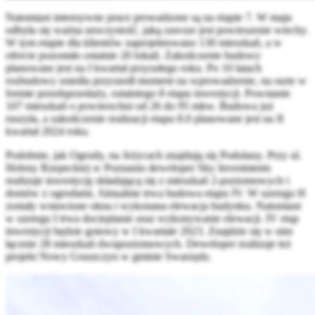
Natomiast intensywne prace prowadzone są na etapie 7. W maju
odbyła się ważna uroczystość, jaką zawsze jest powieszenie wiechy.
W tym etapie dla klientów zaprojektowano 130 mieszkań, a w
ofercie pozostało ostatnie 20 lokali. Zakończenie budowy
planowane jest na I kwartał przyszłego roku. Po 10 latach
rozbudowy osiedla przyszedł moment na wprowadzenie, na razie w
formie przedsprzedaży, ostatniego 8 etapu inwestycji. Powstanie
107 mieszkań o powierzchni od 26 do 95 mkw. Budowa już
ruszyła, a zakończenie realizacji etapu 8.0 planowane jest na II
kwartał 2024 roku.
Podobnie, jak Ogrody, na Jeżycach znajdują się Podolany. Przy ul.
Heleny Rzepeckiej w Poznaniu deweloper Sky Investments
realizuje inwestycję składającą się z mieszkań 2-poziomowych i
domów z ogrodami. Aktualnie trwa budowa etapu IV. W szeregu H
zostały wstawione okna i wykonana elewacja budynku. Natomiast
w szeregu I trwa docieplanie oraz wykonywanie elewacji. IV etap
inwestycji będzie gotowy w I kwartale 2023. Znajdzie się w nim
łącznie 28 mieszkań dwupoziomowych. Deweloper realizuje też
projekt Nowy Gruszczyn w gminie Swarzędz.