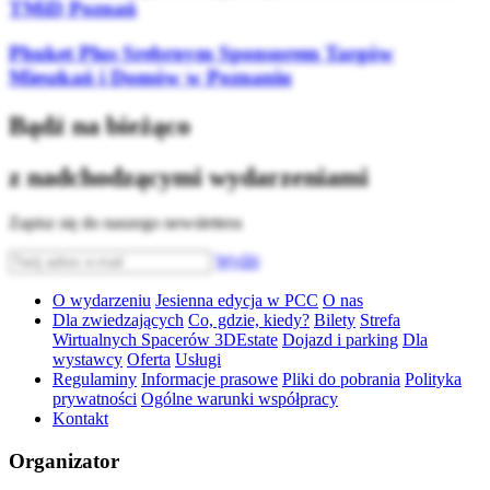
TMiD Poznań
Phuket Plus Srebrnym Sponsorem Targów
Mieszkań i Domów w Poznaniu
Bądź na bieżąco
z nadchodzącymi wydarzeniami
Zapisz się do naszego newslettera
Wyślij
O wydarzeniu
Jesienna edycja w PCC
O nas
Dla zwiedzających
Co, gdzie, kiedy?
Bilety
Strefa
Wirtualnych Spacerów 3DEstate
Dojazd i parking
Dla
wystawcy
Oferta
Usługi
Regulaminy
Informacje prasowe
Pliki do pobrania
Polityka
prywatności
Ogólne warunki współpracy
Kontakt
Organizator