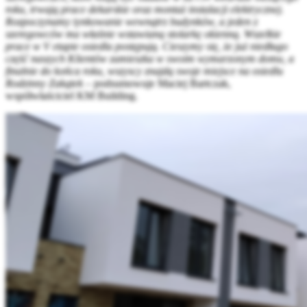
roku, trwają prace dekarskie oraz montaż instalacji elektrycznej.
Rozpoczynamy tynkowanie wewnątrz budynków, a jeden z
szeregowców ma właśnie wstawianą stolarkę okienną. Wszelkie
prace w V etapie osiedla postępują. Cieszymy się, że już niedługo
część naszych Klientów zamieszka w swoim wymarzonym domu, a
finalnie do końca roku, wszyscy znajdą swoje miejsce na osiedlu
Rodzinny Zakątek
– podsumowuje Maciej Bartczak,
współwłaściciel KM Building.