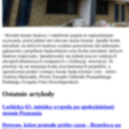
-
Wysokie koszty budowy i osłabienie popytu to najważniejsze
wyzwania, przed jakimi stoi obecnie nasza branża. Spadła liczba
mieszkań, na których budowę wydano pozwolenia lub dokonano
zgłoszenia z projektem budowlanym oraz liczba mieszkań, których
budowę rozpoczęto. Spodziewamy się jednak jeszcze większych
obciążeń finansowych związanych z realizacją inwestycji. To
przełoży się na mniejszą liczbę uruchamianych projektów, a
ograniczona podaż i rosnące koszty będą trzymać ceny
- mówi
Andrzej Marszałek, Prezes Zarządu Oddziału Poznańskiego
Polskiego Związku Firm Deweloperskich.
Ostatnie artykuły
Lechicka 65: miejska wygoda po spokojniejszej
stronie Poznania
Drewno, które przeszło próbę czasu - Brzechwa na