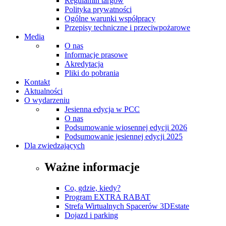
Regulamin targów
Polityka prywatności
Ogólne warunki współpracy
Przepisy techniczne i przeciwpożarowe
Media
O nas
Informacje prasowe
Akredytacja
Pliki do pobrania
Kontakt
Aktualności
O wydarzeniu
Jesienna edycja w PCC
O nas
Podsumowanie wiosennej edycji 2026
Podsumowanie jesiennej edycji 2025
Dla zwiedzających
Ważne informacje
Co, gdzie, kiedy?
Program EXTRA RABAT
Strefa Wirtualnych Spacerów 3DEstate
Dojazd i parking