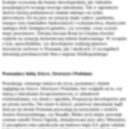
Kolejne wyzwania dla branży deweloperskiej, jak i klientów
poszukujących swojego nowego mieszkania. Tak w ogromnym
skrócie można podsumować ostatnie miesiące na rynku
pierwotnym. Do tej pory na sytuację miały wpływ: pandemia,
rosnące ceny materiałów budowlanych i wykonawstwa, drastycznie
malejąca ilość dostępnych gruntów, czy wysokie, coraz wyższe
stopy procentowe. Zbrojna inwazja Rosji na Ukrainę również
wpłynie na sytuację ekonomiczną sektora budowlanego. W związku
z tym, sprawdziliśmy, czy deweloperzy realizują planowo
inwestycje zarówno w Poznaniu, jak i okolicach. O szczegółach
informują przedstawiciele firm z regionu Wielkopolskiego.
Poznaniacy lubią Jeżyce, Strzeszyn i Podolany
Poszukując własnego miejsca do życia, poznaniacy chętnie
zaglądają na Jeżyce, Strzeszyn i Podolany, bez względu na to, czy
marzą o mieszkaniu dwupoziomowym, w zabudowie
wielorodzinnej, czy domu z ogrodem. Propozycja deweloperów jest
po prostu szeroka. Nie może to dziwić, ponieważ mieszkanie bądź
dom po tej stronie Poznania pozwalają na korzystanie z uroków
Jeziora Strzeszyńskiego, czy Rusałki. Blisko tych miejsc powstaje
cenione osiedle Nowe Ogrody, zlokalizowane przy ulicy Meissnera.
Z początkiem roku zakończyła się budowa etapu 6.0, gdzie właśnie