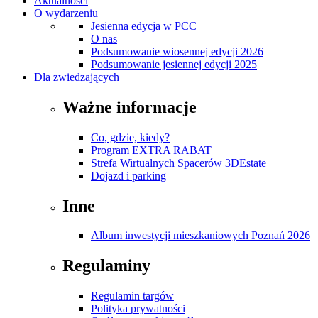
Aktualności
O wydarzeniu
Jesienna edycja w PCC
O nas
Podsumowanie wiosennej edycji 2026
Podsumowanie jesiennej edycji 2025
Dla zwiedzających
Ważne informacje
Co, gdzie, kiedy?
Program EXTRA RABAT
Strefa Wirtualnych Spacerów 3DEstate
Dojazd i parking
Inne
Album inwestycji mieszkaniowych Poznań 2026
Regulaminy
Regulamin targów
Polityka prywatności