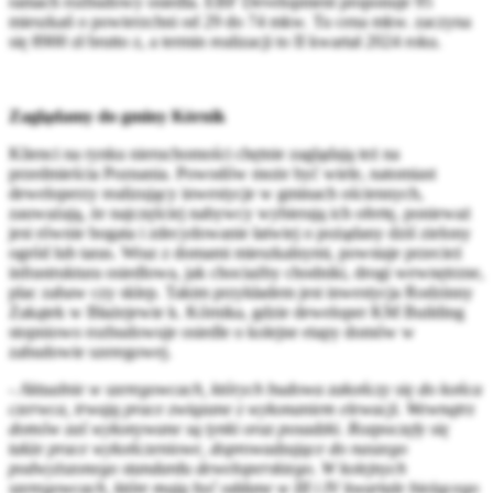
ramach rozbudowy osiedla. EBF Development proponuje 95
mieszkań o powierzchni od 29 do 74 mkw. Tu cena mkw. zaczyna
się 8900 zł brutto z, a termin realizacji to II kwartał 2024 roku.
Zaglądamy do gminy Kórnik
Klienci na rynku nieruchomości chętnie zaglądają też na
przedmieścia Poznania. Powodów może być wiele, natomiast
deweloperzy realizujący inwestycje w gminach ościennych,
zauważają, że najczęściej nabywcy wybierają ich ofertę, ponieważ
jest równie bogata i zdecydowanie łatwiej o pożądany dziś zielony
ogród lub taras. Wraz z domami mieszkalnymi, powstaje przecież
infrastruktura osiedlowa, jak chociażby chodniki, drogi wewnętrzne,
plac zabaw czy sklep. Takim przykładem jest inwestycja Rodzinny
Zakątek w Błażejewie k. Kórnika, gdzie deweloper KM Building
stopniowo rozbudowuje osiedle o kolejne etapy domów w
zabudowie szeregowej.
-
Aktualnie w szeregowcach, których budowa zakończy się do końca
czerwca, trwają prace związane z wykonaniem elewacji. Wewnątrz
domów zaś wykonywane są tynki oraz posadzki. Rozpoczęły się
także prace wykończeniowe, doprowadzające do naszego
podwyższonego standardu deweloperskiego. W kolejnych
szeregowcach, które mają być oddane w III i IV kwartale bieżącego