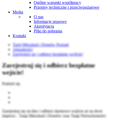
Ogólne warunki współpracy
Przepisy techniczne i przeciwpożarowe
Media
O nas
Informacje prasowe
Akredytacja
Pliki do pobrania
Kontakt
Targi Mieszkań i Domów Poznań
Aktualności
Zarejestruj się i odbierz bezpłatne wejście!
Zarejestruj się i odbierz bezpłatne
wejście!
Podziel się
Zarejestruj się on-line i odbierz darmowe wejście aż na dwie
imprezy - Targi Mieszkań i Domów oraz Targi Nieruchomości