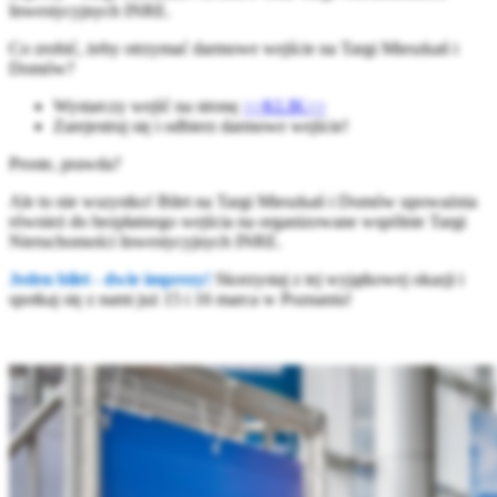
Inwestycyjnych INRE.
Co zrobić, żeby otrzymać darmowe wejście na Targi Mieszkań i
Domów?
Wystarczy wejść na stronę
>>KLIK>>
Zarejestruj się i odbierz darmowe wejście!
Proste, prawda?
Ale to nie wszystko! Bilet na Targi Mieszkań i Domów upoważnia
również do bezpłatnego wejścia na organizowane wspólnie Targi
Nieruchomości Inwestycyjnych INRE.
Jeden bilet - dwie imprezy!
Skorzystaj z tej wyjątkowej okazji i
spotkaj się z nami już 15 i 16 marca w Poznaniu!