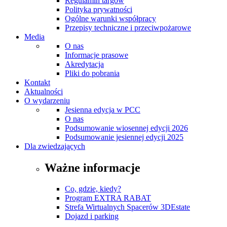
Regulamin targów
Polityka prywatności
Ogólne warunki współpracy
Przepisy techniczne i przeciwpożarowe
Media
O nas
Informacje prasowe
Akredytacja
Pliki do pobrania
Kontakt
Aktualności
O wydarzeniu
Jesienna edycja w PCC
O nas
Podsumowanie wiosennej edycji 2026
Podsumowanie jesiennej edycji 2025
Dla zwiedzających
Ważne informacje
Co, gdzie, kiedy?
Program EXTRA RABAT
Strefa Wirtualnych Spacerów 3DEstate
Dojazd i parking