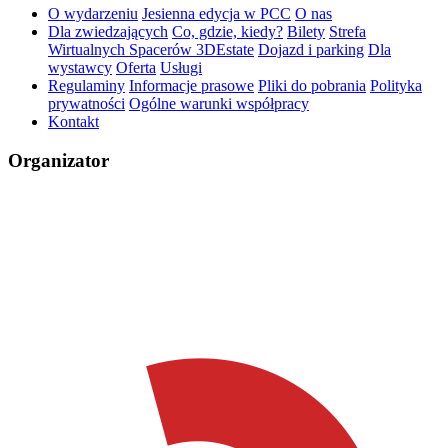
O wydarzeniu
Jesienna edycja w PCC
O nas
Dla zwiedzających
Co, gdzie, kiedy?
Bilety
Strefa
Wirtualnych Spacerów 3DEstate
Dojazd i parking
Dla
wystawcy
Oferta
Usługi
Regulaminy
Informacje prasowe
Pliki do pobrania
Polityka
prywatności
Ogólne warunki współpracy
Kontakt
Organizator