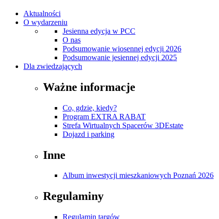
Aktualności
O wydarzeniu
Jesienna edycja w PCC
O nas
Podsumowanie wiosennej edycji 2026
Podsumowanie jesiennej edycji 2025
Dla zwiedzających
Ważne informacje
Co, gdzie, kiedy?
Program EXTRA RABAT
Strefa Wirtualnych Spacerów 3DEstate
Dojazd i parking
Inne
Album inwestycji mieszkaniowych Poznań 2026
Regulaminy
Regulamin targów