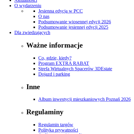
Aktualności
O wydarzeniu
Jesienna edycja w PCC
O nas
Podsumowanie wiosennej edycji 2026
Podsumowanie jesiennej edycji 2025
Dla zwiedzających
Ważne informacje
Co, gdzie, kiedy?
Program EXTRA RABAT
Strefa Wirtualnych Spacerów 3DEstate
Dojazd i parking
Inne
Album inwestycji mieszkaniowych Poznań 2026
Regulaminy
Regulamin targów
Polityka prywatności