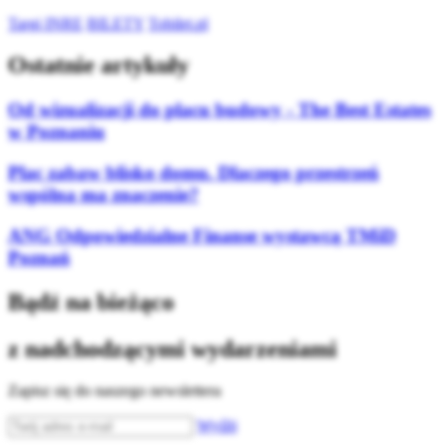
Targi INRE
BILETY
Tobilet.pl
Ostatnie artykuły
Od wizualizacji do placu budowy - The Best Estates
w Poznaniu
Plac zabaw blisko domu. Dlaczego przestrzeń
wspólna ma znaczenie?
ANG Odpowiedzialne Finanse wystawcą TMiD
Poznań
Bądź na bieżąco
z nadchodzącymi wydarzeniami
Zapisz się do naszego newslettera
Wyślij