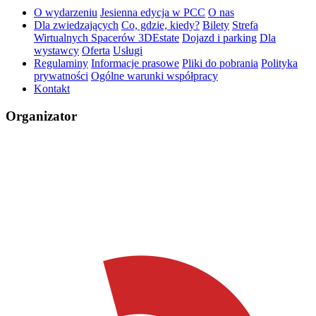
O wydarzeniu
Jesienna edycja w PCC
O nas
Dla zwiedzających
Co, gdzie, kiedy?
Bilety
Strefa
Wirtualnych Spacerów 3DEstate
Dojazd i parking
Dla
wystawcy
Oferta
Usługi
Regulaminy
Informacje prasowe
Pliki do pobrania
Polityka
prywatności
Ogólne warunki współpracy
Kontakt
Organizator