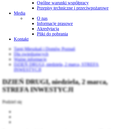
Ogólne warunki współpracy
Przepisy techniczne i przeciwpożarowe
Media
O nas
Informacje prasowe
Akredytacja
Pliki do pobrania
Kontakt
Targi Mieszkań i Domów Poznań
Dla zwiedzających
Ważne informacje
DZIEŃ DRUGI, niedziela, 2 marca, STREFA
INWESTYCJI
DZIEŃ DRUGI, niedziela, 2 marca,
STREFA INWESTYCJI
Podziel się