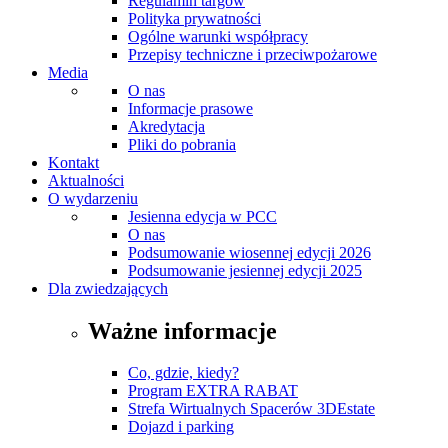
Regulamin targów
Polityka prywatności
Ogólne warunki współpracy
Przepisy techniczne i przeciwpożarowe
Media
O nas
Informacje prasowe
Akredytacja
Pliki do pobrania
Kontakt
Aktualności
O wydarzeniu
Jesienna edycja w PCC
O nas
Podsumowanie wiosennej edycji 2026
Podsumowanie jesiennej edycji 2025
Dla zwiedzających
Ważne informacje
Co, gdzie, kiedy?
Program EXTRA RABAT
Strefa Wirtualnych Spacerów 3DEstate
Dojazd i parking