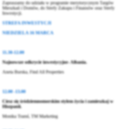
Zapraszamy do udziału w programie merytorycznym Targów
Mieszkań i Domów, do Strefy Zakupu i Finansów oraz Strefy
Inwestycji.
STREFA INWESTYCJI
NIEDZIELA 16 MARCA
11.30-12.00
Najnowsze odkrycie inwestycyjne- Albania.
Aneta Burska, Find All Properties
12.00 -13.00
Ciesz się śródziemnomorskim stylem życia i zamieszkaj w
Hiszpanii.
Monika Tramś, TM Marketing