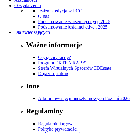
Aktualności
O wydarzeniu
Jesienna edycja w PCC
O nas
Podsumowanie wiosennej edycji 2026
Podsumowanie jesiennej edycji 2025
Dla zwiedzających
Ważne informacje
Co, gdzie, kiedy?
Program EXTRA RABAT
Strefa Wirtualnych Spacerów 3DEstate
Dojazd i parking
Inne
Album inwestycji mieszkaniowych Poznań 2026
Regulaminy
Regulamin targów
Polityka prywatności