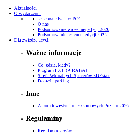
Aktualności
O wydarzeniu
Jesienna edycja w PCC
O nas
Podsumowanie wiosennej edycji 2026
Podsumowanie jesiennej edycji 2025
Dla zwiedzających
Ważne informacje
Co, gdzie, kiedy?
Program EXTRA RABAT
Strefa Wirtualnych Spacerów 3DEstate
Dojazd i parking
Inne
Album inwestycji mieszkaniowych Poznań 2026
Regulaminy
Regulamin targów