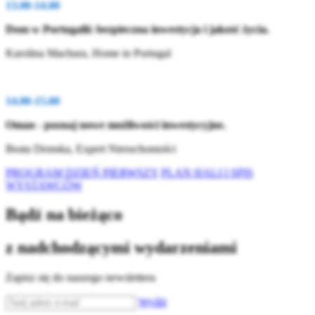
13.00-14.00
Dom w Portugalii: bezpieczna inwestycja i jakość życia.
Karolina Machura, Home in Portugal
14.00-15.00
Oman - poznaj nowe możliwości inwestycyjne.
Beata Demska, Expert Nieruchomości
PROGRAM DZIEŃ PIERWSZY
PLAN HALI I SPIS
WYSTAWCÓW
Bądź na bieżąco
z nadchodzącymi wydarzeniami
Zapisz się do naszego newslettera
Wyślij